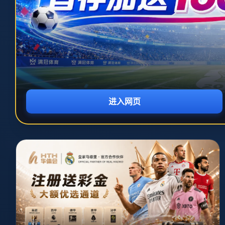
打开主菜单
首页
新闻中心
体育
体育
2026世界杯开幕时间在哪举办？官方时
林知远
2026年05月19日
207 阅读