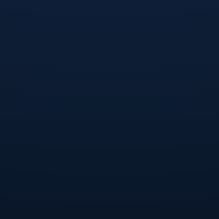
实不是零散消息，而是一份能直接拿来做观赛规划的清单：什么
界杯最关键的时间地点一次理顺。
幕时间已正式确定
持续到
2026年7月19日
。这意味着球迷从夏季中旬开始，就将迎
三国联合举办，赛事规模也扩展为
48支球队
参赛。因此，开幕战