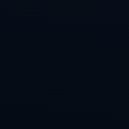
主办国与象征意义
：优先考虑历史地标、赛事记忆点和全球
赛程衔接
：确保揭幕战之后的赛区过渡顺畅，便于后续小组
转播时段
：兼顾欧洲、亚洲、北美等主要收视区域；
票务与安保
：大型赛事需要更长的筹备窗口，越早确认越利
因此，当开幕时间与开幕城市公布后，球迷真正需要关注的不是
五、门票开放节奏：球迷最该盯
虽然2026世界杯门票的具体销售批次会由国际足联在后续阶
进入公开销售。
对于想抢开幕战门票的球迷来说，最实用的做法不是等“正式开