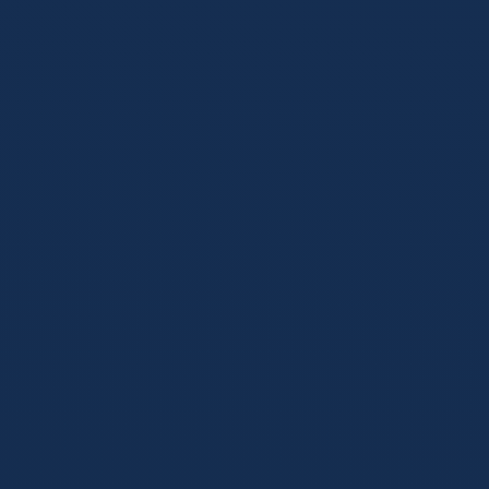
型，提供深度的赛前前瞻、历史交锋数据与胜率预测，助您洞
察赛场每一个关键转折。