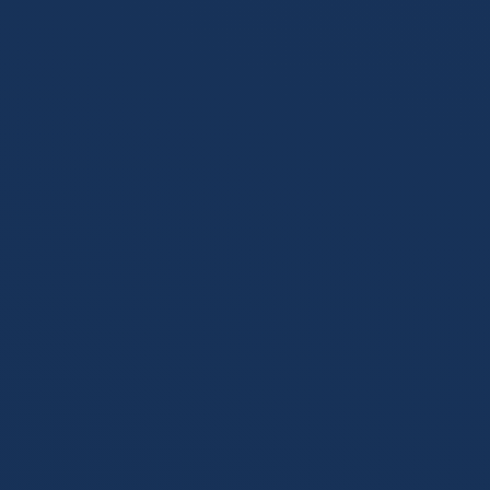
亚洲顶尖在线体育娱乐平台
掌控赛场瞬息万变
重塑数字体育新体验
开云体育（KYsports）为您提供全球热门赛事的高清流畅直
播、毫秒级实时比分与深度AI数据分析。打破时空限制，随