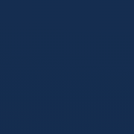
国际级安全保障
采用行业顶级的256位SSL加密技术，保障用户数据与隐私的
绝对安全。严格遵守国际合规标准，打造公平、透明、值得信
赖的数字环境。