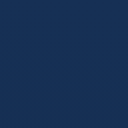
银行级数据加密